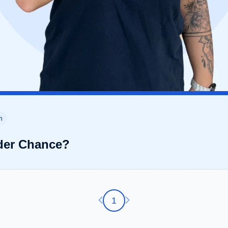
n
 oder Chance?
Vorherige Seite
Nächste Seite
1