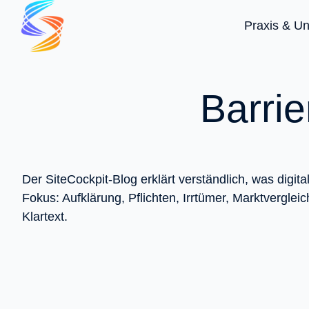
Praxis & U
S
t
Barrie
a
r
t
s
e
Der SiteCockpit-Blog erklärt verständlich, was digit
i
Fokus: Aufklärung, Pflichten, Irrtümer, Marktvergle
t
Klartext.
e