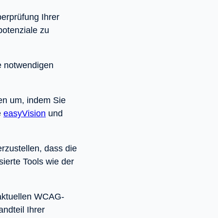
erprüfung Ihrer
potenziale zu
ie notwendigen
en um, indem Sie
e
easyVision
und
rzustellen, dass die
rte Tools wie der
 aktuellen WCAG-
andteil Ihrer