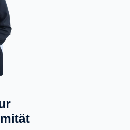
ur
mität