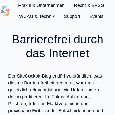
Praxis & Unternehmen
Recht & BFSG
WCAG & Technik
Support
Events
S
t
a
Barrierefrei durch
r
t
das Internet
s
e
i
t
Der SiteCockpit-Blog erklärt verständlich, was
e
digitale Barrierefreiheit bedeutet, warum sie
gesetzlich relevant ist und wie Unternehmen
davon profitieren. Im Fokus: Aufklärung,
Pflichten, Irrtümer, Marktvergleiche und
praxisnahe Einblicke für Entscheiderinnen und