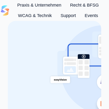
Praxis & Unternehmen
Recht & BFSG
WCAG & Technik
Support
Events
S
t
a
r
t
s
e
i
t
e